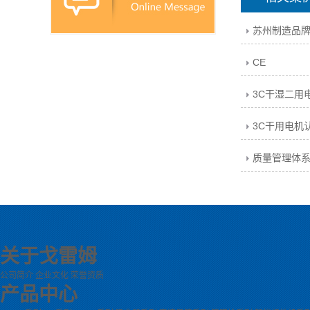
苏州制造品
CE
3C干湿二用
3C干用电机
质量管理体
关于戈雷姆
公司简介
企业文化
荣誉资质
产品中心