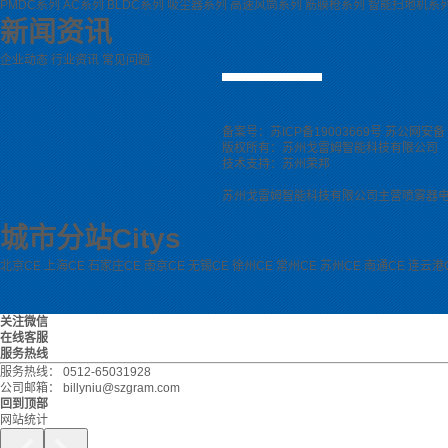
PMDC系列
AC系列
BLDC系列
吸尘器系列
高速风筒系列
筋膜枪系列
智能扫地机系
新闻资讯
企业动态
行业资讯
常见问题
备案号：
苏ICP备19003669号
苏公网安备 3
版权所有：苏州戈雷姆智能科技有限公司
技术支持：
苏州荣邦
苏州戈雷姆智能科技有限公司主营
喷雾器
城市分站
Citys
北京CE
上海CE
石家庄CE
南京CE
无锡CE
徐州CE
常州CE
苏州CE
南通CE
连云港
关注微信
在线客服
服务热线
服务热线：
0512-65031928
公司邮箱：
billyniu@szgram.com
回到顶部
网站统计