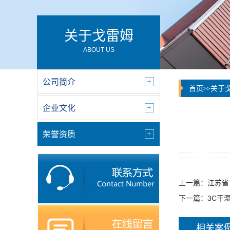
▪ 人才招聘
▪ 在线留言
▪ 联系我们
服务热线 :
13914000186
邮 箱 :
billyniu@szgram.com
微 信 :
关于戈雷姆
ABOUT US
公司简介
首页
关于
>>
企业文化
荣誉资质
上一篇：
江苏省
下一篇：
3C干
相关案