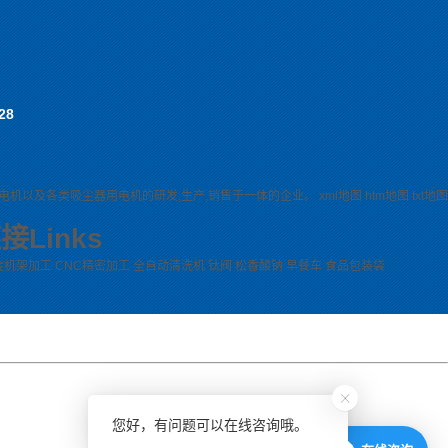
28
电机以及各类吸尘器用电机的研发,生产,销售于一体的企业。
xml地图
htm地图
txt地图
链接
Links
金机架加工
CNC精密加工
全自动清洗机
钛阀
松香酸钠
早餐车
食品包装袋
您好，有问题可以在线咨询哦。