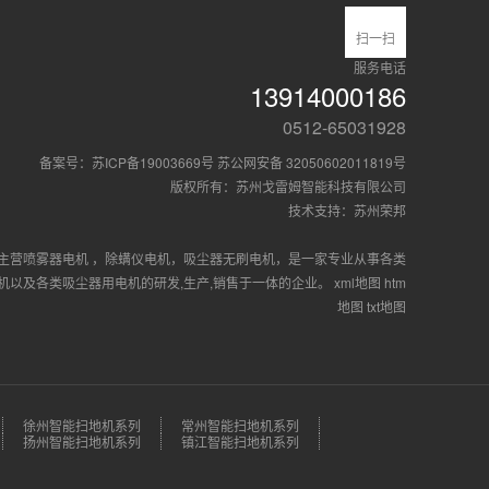
扫一扫
服务电话
13914000186
0512-65031928
备案号：
苏ICP备19003669号
苏公网安备 32050602011819号
版权所有：苏州戈雷姆智能科技有限公司
技术支持：
苏州荣邦
主营
喷雾器电机
，
除螨仪电机
，
吸尘器无刷电机
，是一家专业从事各类
电机以及各类吸尘器用电机的研发,生产,销售于一体的企业。
xml地图
htm
地图
txt地图
徐州智能扫地机系列
常州智能扫地机系列
扬州智能扫地机系列
镇江智能扫地机系列