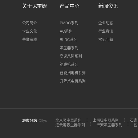
关于戈雷姆
产品中心
新闻资讯
公司简介
PMDC系列
企业动态
企业文化
AC系列
行业资讯
荣誉资质
BLDC系列
常见问题
吸尘器系列
高速风筒系列
筋膜枪系列
智能扫地机系列
升降桌电机系列
北京吸尘器系列
上海吸尘器系列
石家
城市分站
Citys
连云港吸尘器系列
淮安吸尘器系列
盐