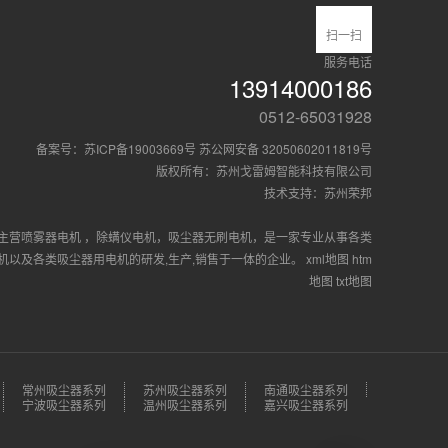
扫一扫
服务电话
13914000186
0512-65031928
备案号：
苏ICP备19003669号
苏公网安备 32050602011819号
版权所有：苏州戈雷姆智能科技有限公司
技术支持：
苏州荣邦
主营
喷雾器电机
，
除螨仪电机
，
吸尘器无刷电机
，是一家专业从事各类
电机以及各类吸尘器用电机的研发,生产,销售于一体的企业。
xml地图
htm
地图
txt地图
常州吸尘器系列
苏州吸尘器系列
南通吸尘器系列
宁波吸尘器系列
温州吸尘器系列
嘉兴吸尘器系列