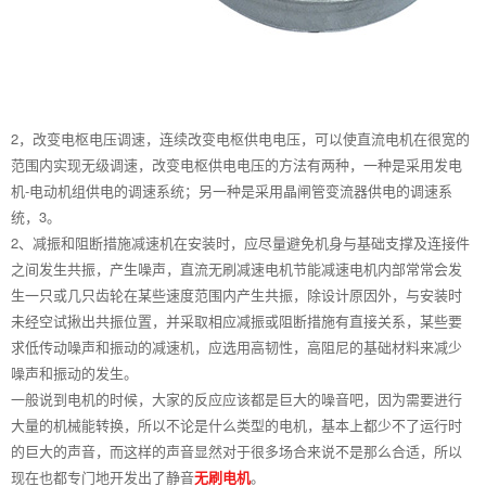
2，改变电枢电压调速，连续改变电枢供电电压，可以使直流电机在很宽的
范围内实现无级调速，改变电枢供电电压的方法有两种，一种是采用发电
机-电动机组供电的调速系统；另一种是采用晶闸管变流器供电的调速系
统，3。
2、减振和阻断措施减速机在安装时，应尽量避免机身与基础支撑及连接件
之间发生共振，产生噪声，直流无刷减速电机节能减速电机内部常常会发
生一只或几只齿轮在某些速度范围内产生共振，除设计原因外，与安装时
未经空试揪出共振位置，并采取相应减振或阻断措施有直接关系，某些要
求低传动噪声和振动的减速机，应选用高韧性，高阻尼的基础材料来减少
噪声和振动的发生。
一般说到电机的时候，大家的反应应该都是巨大的噪音吧，因为需要进行
大量的机械能转换，所以不论是什么类型的电机，基本上都少不了运行时
的巨大的声音，而这样的声音显然对于很多场合来说不是那么合适，所以
现在也都专门地开发出了静音
无刷电机
。