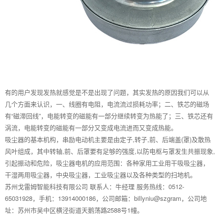
有的用户发现发热就感觉是不是出现了问题，其实发热的原因我们可以从
几个方面来认识，一、线圈有电阻，电流流过损耗功率；二、铁芯的磁场
有“磁滞回线”，电能转变的磁能有一部分继续转变为热能了；三、铁芯还有
涡流，电能转变的磁能有一部分又变成电流进而又变成热能。
吸尘器的基本机构，串励电动机主要是由定子,转子,前、后端盖(罩)及散热
风叶组成，其中转轴,前、后罩要有足够的强度,以防电枢与罩发生共振现象,
引起振动和危险，吸尘器电机的应用范围：各种家用工业用干吸吸尘器，
干湿两用吸尘器，中央吸尘器，工业吸尘器以及各种类型的扫地机。
苏州戈雷姆智能科技有限公司 联系人：牛经理 服务热线：0512-
65031928，手机：13914000186，公司邮箱：billyniu@szgram，公司地
址：苏州市吴中区横泾街道天鹅荡路2588号1幢。