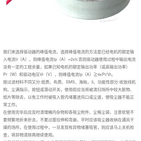
我们来选择驱动器的峰值电流，选择峰值电流的方法是已经电机的额定输
入电流Ir（A），则峰值电流Ip（A）=2xIr,否则驱动器使用过程中输出电流
没有一定的工程余量，如果已知电机的额定输出功率（或高输出功率）
Pr（W）和驱动电压Vr（V），则峰值电流Ip（A）≧4xPr/Vr。
按过滤材料不同又分:纸质、布质、SMS、海帕，3、功能性部分:收放线机
构、尘满指示、按钮或滑动开关，使用前应当将被清扫场所中较大脏物、
纸片等除去，以免工作时被吸入管内堵塞进风口或尘道，使吸尘器不能正
常工作。
在使用完毕后应及时清理桶内杂物和各吸尘附件、尘格尘袋，注意软管不
要频繁地折来折去，不要过度拉伸和弯曲，平时应该吸尘器收纳在通风干
燥的场所，在使用过程中，一旦发现有异物堵塞吸管，则应该马上关机检
查，将异物清除再继续使用。