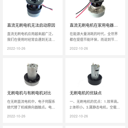
直流无刷电机无法启动原因
直流无刷电机在家用电器中
的应用
直流无刷电机应用越来越广泛，
在能源大量消耗的时代，全世界
我们在使用时经常会遇到无法启
都在提倡节能环保，而说到节
动的问题，按照操作说明进行，
能，直流无刷马达就表现了很大
2022-10-26
2022-10-26
怎么还是启动不了？1、电源缺失
的优势，在同样的功率之下，能
比如电...
达到很大程...
无刷电机与有刷电机对比
无刷电机的优缺点
在无刷直流电机中，电子伺服系
一、无刷电机的优点：1.效率高。
统代替了机械换向器触点。电子
2.体积小。3.属静态电机，空载电
传感器检测转子的角度，并控制
流小。4.电子换向来代替传统的机
2022-10-26
2022-10-26
半导体开关，如晶体管开关和电
械换向，性能可靠、永无...
流通过线...