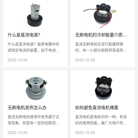
什么是直流电源？
无刷电机的冷却能量介质有
哪些
什么是直流电源？能使电路中形
直流无刷电机在进行能量转换
成恒定电流的装置，如干电池、
时，有一小部分损耗转变成热
蓄电池、直流发电机等，称为直
量，需通过电机外壳和周围介质
2022-10-26
2022-10-26
流电源。 在24V电压范围内又叫2
不断将热量散发出去，这个散发
4...
热量的过程，...
无刷电机发热怎么办
如何避免直流电机堵塞
直流无刷电机使用中发热属于正
直流电机是电机中的一种，有良
常现象，但是有一定的控制范
好的使用性能，被广大用户所使
围。发热的原因可以从以下几个
用。设备在使用一段时间后会出
2022-10-26
2022-10-26
方面来认识：1.线圈有电阻，电流
现问题，直流电机也不例外，尤