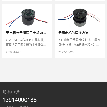
流过损...
其是遇到...
干电机与干湿两用电机如何
无刷电机的接线方法
区分？
在吸尘器中马达可以说是心脏，
无刷电机的线圈引线有3根，霍耳
直接决定了吸尘器的性能参数，
引线有5根，这8根线需和控制器
吸力电机的选用在吸尘器的设计
的相应引线一一对应，否则电机
2022-10-26
2022-10-26
中显得较为关键。那么在吸尘器
不能正常转动。一般来讲，60度
的设计中...
和...
服务电话
13914000186
0512-65031928