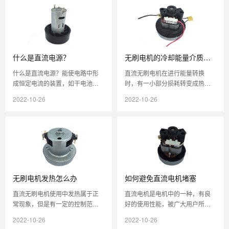
什么是直流电源？
无刷电机的冷却能量介质有
哪些
什么是直流电源？能使电路中形
直流无刷电机在进行能量转换
成恒定电流的装置，如干电池、
时，有一小部分损耗转变成热
蓄电池、直流发电机等，称为直
量，需通过电机外壳和周围介质
2022-10-26
2022-10-26
流电源。 在24V电压范围内又叫2
不断将热量散发出去，这个散发
4...
热量的过程，...
无刷电机发热怎么办
如何避免直流电机堵塞
直流无刷电机使用中发热属于正
直流电机是电机中的一种，有良
常现象，但是有一定的控制范
好的使用性能，被广大用户所使
围。发热的原因可以从以下几个
用。设备在使用一段时间后会出
2022-10-26
2022-10-26
方面来认识：1.线圈有电阻，电流
现问题，直流电机也不例外，尤