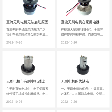
直流无刷电机无法启动原因
直流无刷电机在家用电器中
的应用
直流无刷电机应用越来越广泛，
在能源大量消耗的时代，全世界
我们在使用时经常会遇到无法启
都在提倡节能环保，而说到节
动的问题，按照操作说明进行，
能，直流无刷马达就表现了很大
2022-10-26
2022-10-26
怎么还是启动不了？1、电源缺失
的优势，在同样的功率之下，能
比如电...
达到很大程...
无刷电机与有刷电机对比
无刷电机的优缺点
在无刷直流电机中，电子伺服系
一、无刷电机的优点：1.效率高。
统代替了机械换向器触点。电子
2.体积小。3.属静态电机，空载电
传感器检测转子的角度，并控制
流小。4.电子换向来代替传统的机
2022-10-26
2022-10-26
半导体开关，如晶体管开关和电
械换向，性能可靠、永无...
流通过线...