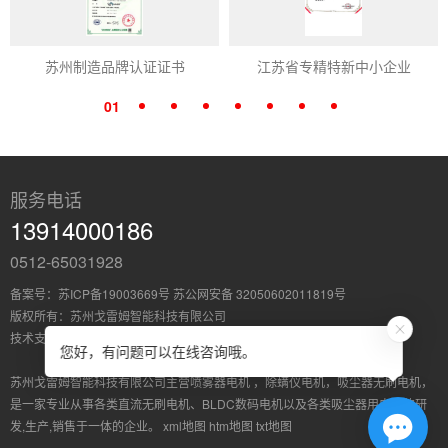
苏州制造品牌认证证书
江苏省专精特新中小企业
01
服务电话
13914000186
0512-65031928
备案号：
苏ICP备19003669号
苏公网安备 32050602011819号
版权所有：苏州戈雷姆智能科技有限公司
技术支持：
苏州荣邦
您好，有问题可以在线咨询哦。
苏州戈雷姆智能科技有限公司主营
喷雾器电机
，
除螨仪电机
，
吸尘器无刷电机
，
是一家专业从事各类直流无刷电机、BLDC数码电机以及各类吸尘器用电机的研
发,生产,销售于一体的企业。
xml地图
htm地图
txt地图