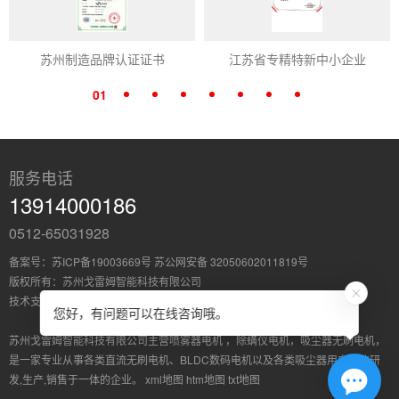
苏州制造品牌认证证书
江苏省专精特新中小企业
01
服务电话
13914000186
0512-65031928
备案号：
苏ICP备19003669号
苏公网安备 32050602011819号
版权所有：苏州戈雷姆智能科技有限公司
技术支持：
苏州荣邦
您好，有问题可以在线咨询哦。
苏州戈雷姆智能科技有限公司主营
喷雾器电机
，
除螨仪电机
，
吸尘器无刷电机
，
是一家专业从事各类直流无刷电机、BLDC数码电机以及各类吸尘器用电机的研
发,生产,销售于一体的企业。
xml地图
htm地图
txt地图